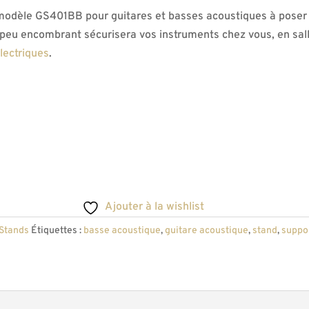
odèle GS401BB pour guitares et basses acoustiques à poser 
t peu encombrant sécurisera vos instruments chez vous, en sall
lectriques
.
Ajouter à la wishlist
Stands
Étiquettes :
basse acoustique
,
guitare acoustique
,
stand
,
suppo