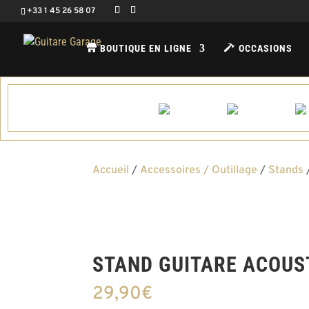
+33 1 45 26 58 07
BOUTIQUE EN LIGNE
OCCASIONS
Accueil
/
Accessoires / Outillage
/
Stands
/
STAND GUITARE ACOUS
29,90
€