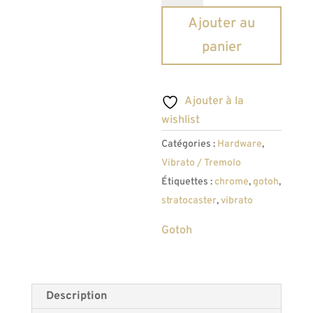
Vibrato
Ajouter au
6
panier
points
Gotoh
510T-
Ajouter à la
FE2
wishlist
54mm
Catégories :
Hardware
,
Finition
Vibrato / Tremolo
Chrome
Étiquettes :
chrome
,
gotoh
,
stratocaster
,
vibrato
Gotoh
Description