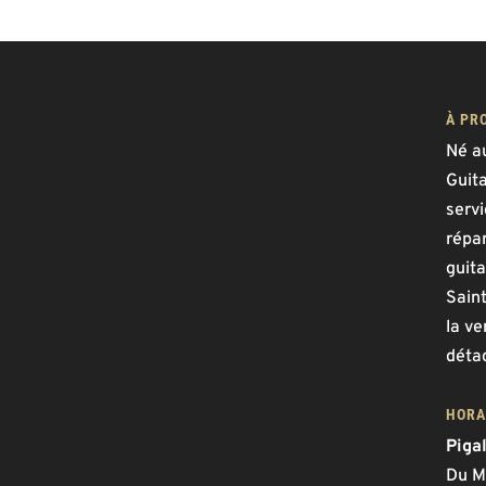
À PR
Né a
Guit
serv
répar
guita
Saint
la ve
déta
HORA
Piga
Du M