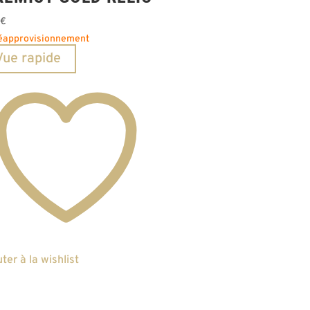
0
€
éapprovisionnement
Vue rapide
ter à la wishlist