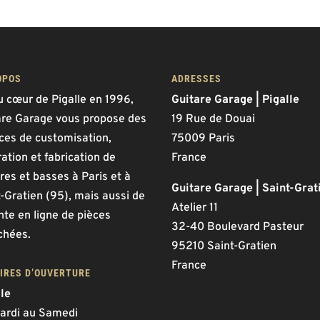
OPOS
ADRESSES
u cœur de Pigalle en 1996,
Guitare Garage | Pigalle
are Garage vous propose des
19 Rue de Douai
ices de customisation,
75009 Paris
ation et fabrication de
France
res et basses à Paris et à
Guitare Garage | Saint-Grat
-Gratien (95), mais aussi de
Atelier 11
nte en ligne de pièces
32-40 Boulevard Pasteur
chées.
95210 Saint-Gratien
France
IRES D’OUVERTURE
lle
ardi au Samedi