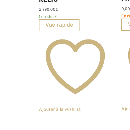
0,0
2 790,00
€
En r
1 en stock
Vue rapide
Ajou
Ajouter à la wishlist