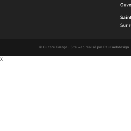
Ouve
Sain
Sur 
© Guitare Garage - Site web réalisé par
Paul Webdesign
X