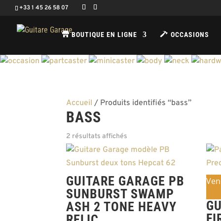
+33 1 45 26 58 07
BOUTIQUE EN LIGNE
OCCASIONS
Accueil
/ Produits identifiés “bass”
BASS
2 résultats affichés
GUITARE GARAGE PB
Ven
SUNBURST SWAMP
GU
ASH 2 TONE HEAVY
FI
RELIC