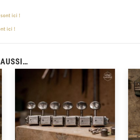
c
sont ici !
nt ici !
 AUSSI…