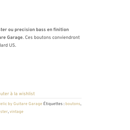
ster
ou precision bass en finition
tare Garage
. Ces boutons conviendront
dard US.
uter à la wishlist
elic by Guitare Garage
Étiquettes :
boutons
,
aster
,
vintage