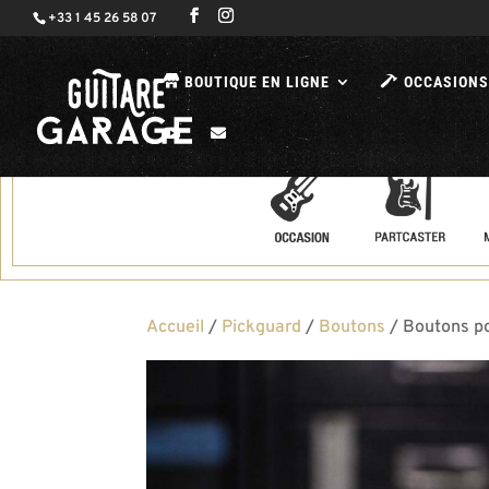
+33 1 45 26 58 07
BOUTIQUE EN LIGNE
OCCASIONS
Accueil
/
Pickguard
/
Boutons
/ Boutons po