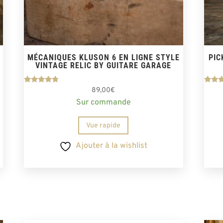
MÉCANIQUES KLUSON 6 EN LIGNE STYLE
PIC
VINTAGE RELIC BY GUITARE GARAGE
Note
No
89,00
€
4.50
5.
Sur commande
sur 5
su
Vue rapide
Ajouter à la wishlist