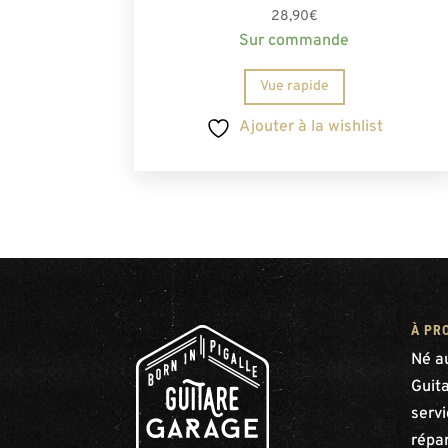
28,90
€
Sur commande
Vue rapide
Ajouter à la wishlist
À PR
Né a
Guit
serv
répar