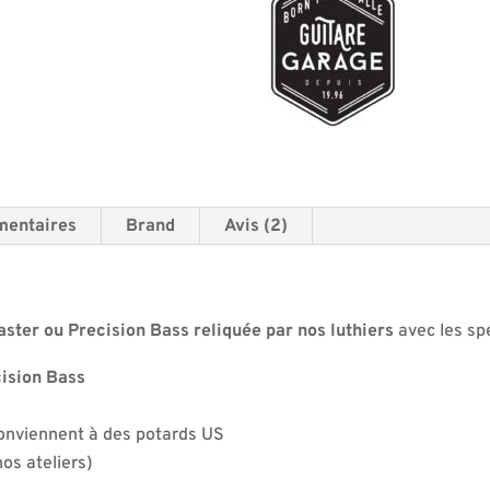
Style
i
Flat
v
Top
e
Relic
:
By
Guitare
Garage
mentaires
Brand
Avis (2)
ster ou Precision Bass reliquée par nos luthiers
avec les spé
ision Bass
onviennent à des potards US
nos ateliers)