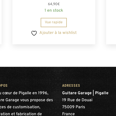
64,90
€
1 en stock
Vue rapide
Ajouter à la wishlist
OPOS
ADRESSES
u cœur de Pigalle en 1996,
Guitare Garage | Pigalle
are Garage vous propose des
19 Rue de Douai
ices de customisation,
75009 Paris
ation et fabrication de
France