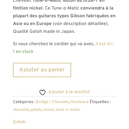
Chevalet
Tune-o-Matic Gotoh GE103B-T en
finition nickel
. Ce Tune-o-Matic
conviendra à la
plupart des guitares types Gibson fabriquées en
Asie ou en Europe
(voir description détaillée).
Qualité Gotoh made in Japan.
Si vous cherchez le cordier qui va avec,
il est ici !
1 en stock
quantité
A
Ajouter au panier
de
l
Chevalet
t
Tune-
e
Ajouter à la wishlist
O-
r
Catégories :
Bridge / Chevalet
,
Hardware
Étiquettes :
Matic
n
chevalet
,
gotoh
,
nickel
,
tune-o-matic
Gotoh
a
GE103B-
t
Gotoh
T
i