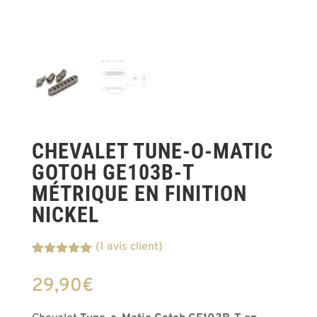
CHEVALET TUNE-O-MATIC
GOTOH GE103B-T
MÉTRIQUE EN FINITION
NICKEL
(
1
avis client)
Noté
1
5.00
sur 5
29,90
€
basé sur
notation
client