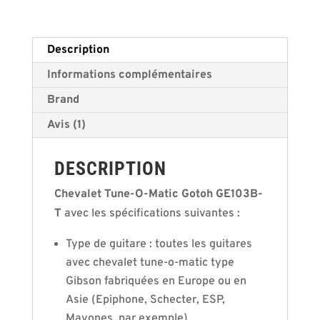
métrique
v
en
e
Description
finition
:
Informations complémentaires
nickel
Brand
Avis (1)
DESCRIPTION
Chevalet Tune-O-Matic Gotoh GE103B-
T
avec les spécifications suivantes :
Type de guitare : toutes les guitares
avec chevalet tune-o-matic type
Gibson fabriquées en Europe ou en
Asie (Epiphone, Schecter, ESP,
Mayones, par exemple)