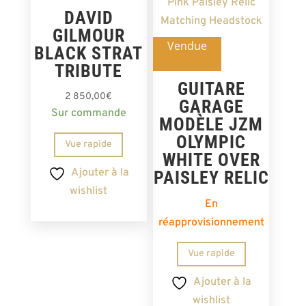
DAVID
GILMOUR
Vendue
BLACK STRAT
TRIBUTE
GUITARE
2 850,00
€
GARAGE
Sur commande
MODÈLE JZM
OLYMPIC
Vue rapide
WHITE OVER
Ajouter à la
PAISLEY RELIC
wishlist
En
réapprovisionnement
Vue rapide
Ajouter à la
wishlist