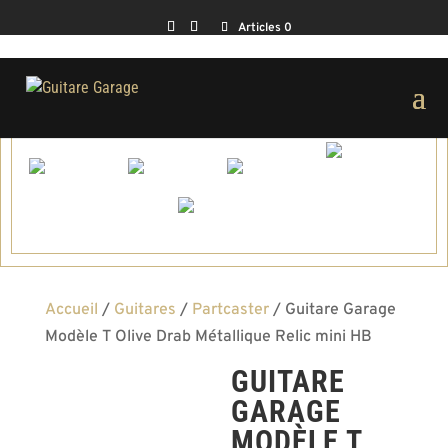
Articles 0
Accueil
/
Guitares
/
Partcaster
/ Guitare Garage
Modèle T Olive Drab Métallique Relic mini HB
GUITARE
GARAGE
MODÈLE T