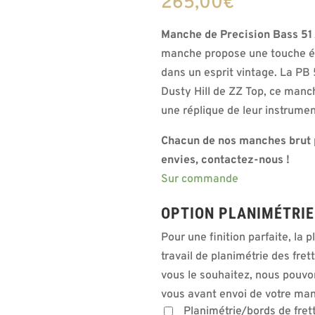
265,00
€
notation
client
Manche de Precision Bass 51
manche propose une touche éra
dans un esprit vintage. La PB 
Dusty Hill de ZZ Top, ce manc
une réplique de leur instrumen
Chacun de nos manches brut pe
envies, contactez-nous !
Sur commande
OPTION PLANIMÉTRIE
Pour une finition parfaite, la
travail de planimétrie des fret
vous le souhaitez, nous pouvons
vous avant envoi de votre ma
Planimétrie/bords de fre