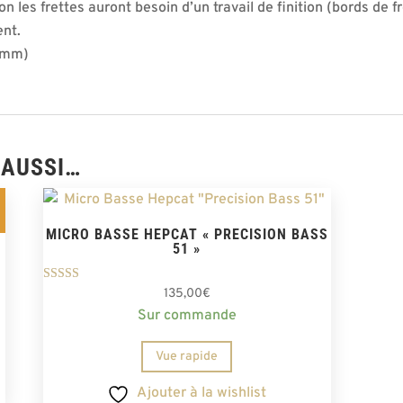
ion les frettes auront besoin d’un travail de finition (bords de 
ent.
.4mm)
 AUSSI…
MICRO BASSE HEPCAT « PRECISION BASS
51 »
Note
135,00
€
5.00
Sur commande
sur 5
Vue rapide
Ajouter à la wishlist