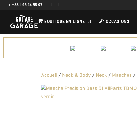
+33 1 45 26 58 07
BOUTIQUE EN LIGNE
OCCASIONS
Accueil
/
Neck & Body
/
Neck
/
Manches
/ 