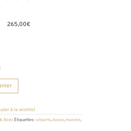
265,00
€
:
A
anier
l
t
e
uter à la wishlist
r
 & Body
Étiquettes :
allparts
,
basse
,
manche
,
n
a