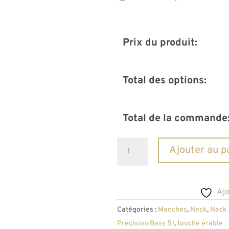
Prix du produit:
Total des options:
Total de la commande
quantité
Ajouter au p
de
Manche
Precision
Ajo
Bass
Catégories :
Manches
,
Neck
,
Neck
51
Precision Bass 51
,
touche érable
AllParts