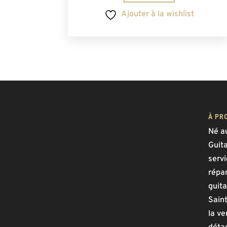
Ajouter à la wishlist
À PR
Né a
Guit
serv
répar
guita
Saint
la ve