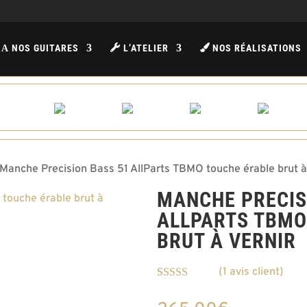
NOS GUITARES
L’ATELIER
NOS RÉALISATIONS
A
Manche Precision Bass 51 AllParts TBMO touche érable brut à
MANCHE PRECIS
ALLPARTS TBMO
BRUT À VERNIR
(
1
avis client)
Noté
1
5.00
sur
5 basé sur