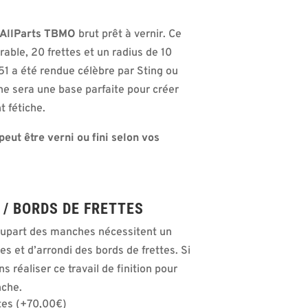
 AllParts TBMO
brut prêt à vernir. Ce
ble, 20 frettes et un radius de 10
51 a été rendue célèbre par Sting ou
he sera une base parfaite pour créer
t fétiche.
ut être verni ou fini selon vos
 / BORDS DE FRETTES
 plupart des manches nécessitent un
tes et d’arrondi des bords de frettes. Si
 réaliser ce travail de finition pour
nche.
ttes
(
+
70,00
€
)