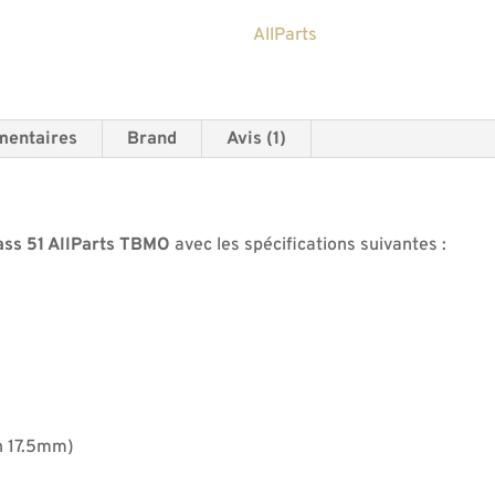
TBMO
AllParts
touche
érable
brut
mentaires
Brand
Avis (1)
à
vernir
ass 51 AllParts TBMO
avec les spécifications suivantes :
n 17.5mm)