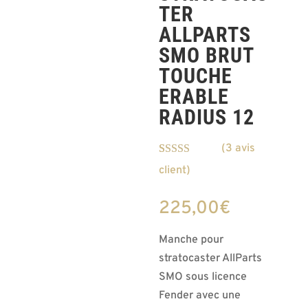
TER
ALLPARTS
SMO BRUT
TOUCHE
ERABLE
RADIUS 12
(
3
avis
Noté
3
4.67
client)
sur 5 basé
sur
notations
client
225,00
€
Manche pour
stratocaster AllParts
SMO sous licence
Fender avec une