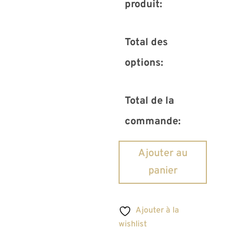
produit:
Total des
options:
Total de la
commande:
quantité
Ajouter au
de
panier
Manche
Stratocaster
AllParts
Ajouter à la
SMO
wishlist
brut