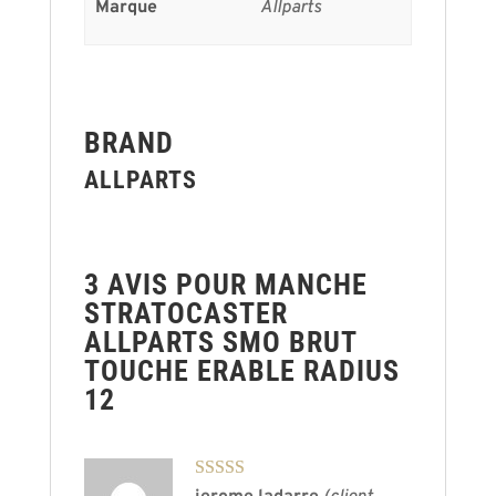
Marque
Allparts
BRAND
ALLPARTS
3 AVIS POUR
MANCHE
STRATOCASTER
ALLPARTS SMO BRUT
TOUCHE ERABLE RADIUS
12
Note
5
sur 5