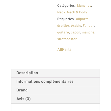
Catégories :
Manches
,
touche
Neck
,
Neck & Body
erable
Étiquettes :
allparts
,
radius
droitier
,
érable
,
Fender
,
12
guitare
,
Japon
,
manche
,
stratocaster
AllParts
Description
Informations complémentaires
Brand
Avis (3)