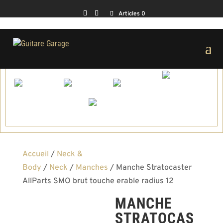
Articles 0
Accueil
/
Neck &
Body
/
Neck
/
Manches
/ Manche Stratocaster
AllParts SMO brut touche erable radius 12
MANCHE
STRATOCAS