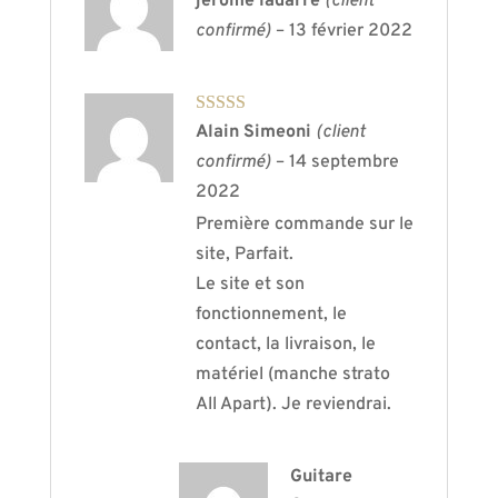
jerome ladarre
(client
confirmé)
–
13 février 2022
Note
5
sur 5
Alain Simeoni
(client
confirmé)
–
14 septembre
2022
Première commande sur le
site, Parfait.
Le site et son
fonctionnement, le
contact, la livraison, le
matériel (manche strato
All Apart). Je reviendrai.
Guitare