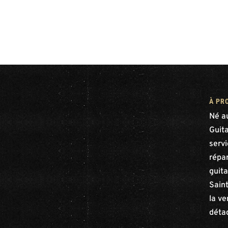
À PR
Né a
Guit
serv
répar
guita
Saint
la ve
déta