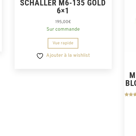
SCHALLER M6-135 GOLD
6×1
195,00
€
Sur commande
Vue rapide
Ajouter à la wishlist
M
BL
No
5.
su