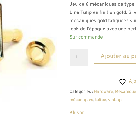
Jeu de 6 mécaniques de type
Line Tulip
en finition
gold.
Si 
mécaniques gold fatiguées sur
look de l’époque avec une per
Sur commande
quantité
Ajouter au p
de
Mécaniques
vintage
Ajo
tulipe
Catégories :
Hardware
,
Mécanique
Kluson
mécaniques
,
tulipe
,
vintage
Gold
3x3
Kluson