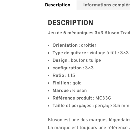
Description
Informations complé
DESCRIPTION
Jeu de 6 mécaniques 3×3 Kluson Tradit
Orientation :
droitier
Type de guitare :
vintage à tête 3×3 
Design :
boutons tulipe
configuration :
3×3
Ratio :
1:15
Finition :
gold
Marque :
Kluson
Référence produit
: MC33G
Taille et perçages :
perçage 8.5 mm (
Kluson est une des marques légendair
La marque est toujours une référence 