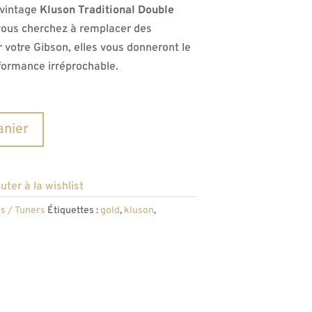
 vintage
Kluson Traditional Double
vous cherchez à remplacer des
 votre Gibson, elles vous donneront le
formance irréprochable.
A
anier
l
t
e
uter à la wishlist
r
s / Tuners
Étiquettes :
gold
,
kluson
,
n
a
t
i
v
e