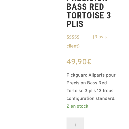
BASS RED
TORTOISE 3
PLIS
(
3
avis
Noté
3
4.33
client)
sur 5 basé
sur
notations
49,90
€
client
Pickguard Allparts pour
Precision Bass Red
Tortoise 3 plis 13 trous,
configuration standard.
2 en stock
quantité
de