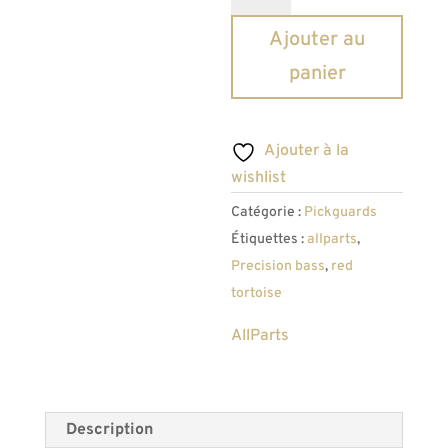
Pickguard
Ajouter au
Allparts
panier
Precision
Bass
Red
Ajouter à la
Tortoise
wishlist
3
Catégorie :
Pickguards
plis
Étiquettes :
allparts
,
Precision bass
,
red
tortoise
AllParts
Description