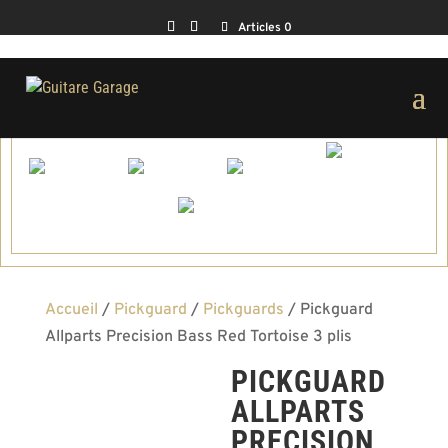
Articles 0
Accueil
/
Pickguard
/
Pickguards
/ Pickguard
Allparts Precision Bass Red Tortoise 3 plis
PICKGUARD
ALLPARTS
PRECISION