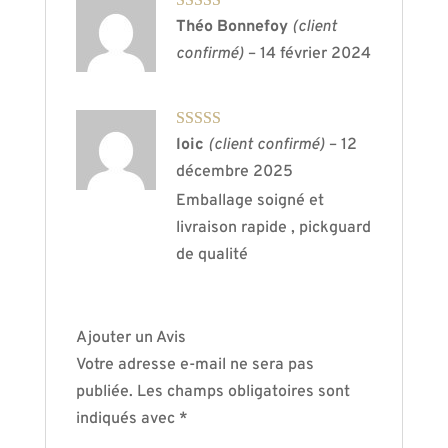
Note
5
sur 5
Théo Bonnefoy
(client
confirmé)
–
14 février 2024
Note
5
sur 5
loic
(client confirmé)
–
12
décembre 2025
Emballage soigné et
livraison rapide , pickguard
de qualité
Ajouter un Avis
Votre adresse e-mail ne sera pas
publiée.
Les champs obligatoires sont
indiqués avec
*