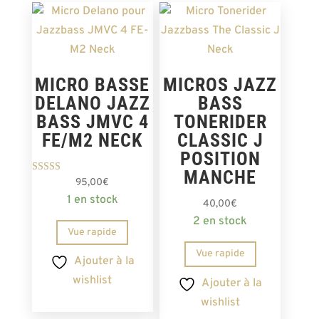
MICRO BASSE
MICROS JAZZ
DELANO JAZZ
BASS
BASS JMVC 4
TONERIDER
FE/M2 NECK
CLASSIC J
POSITION
MANCHE
Note
95,00
€
5.00
1 en stock
sur 5
40,00
€
2 en stock
Vue rapide
Vue rapide
Ajouter à la
wishlist
Ajouter à la
wishlist