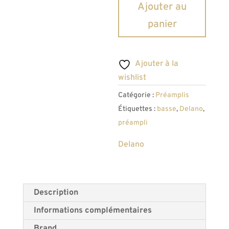
quantité
Ajouter au
de
panier
Préampli
Actif
3
Ajouter à la
Bandes
wishlist
Delano
Catégorie :
Préamplis
Sonar
Étiquettes :
basse
,
Delano
,
3
préampli
MS/E
Delano
Description
Informations complémentaires
Brand