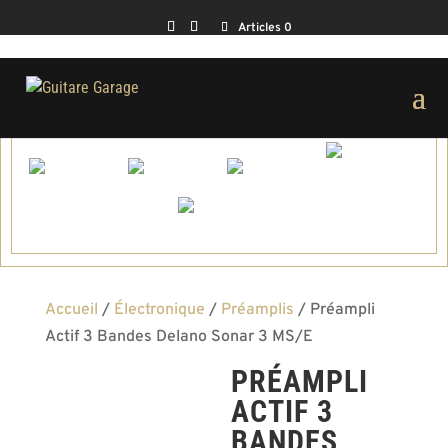
Articles 0
Accueil
/
Électronique
/
Préamplis
/ Préampli
Actif 3 Bandes Delano Sonar 3 MS/E
PRÉAMPLI
ACTIF 3
BANDES