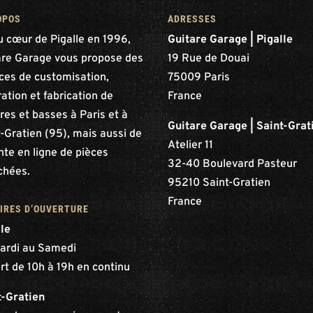
OPOS
ADRESSES
u cœur de Pigalle en 1996,
Guitare Garage | Pigalle
are Garage vous propose des
19 Rue de Douai
ices de customisation,
75009 Paris
ation et fabrication de
France
res et basses à Paris et à
Guitare Garage | Saint-Grat
-Gratien (95), mais aussi de
Atelier 11
nte en ligne de pièces
32-40 Boulevard Pasteur
chées.
95210 Saint-Gratien
France
IRES D’OUVERTURE
lle
ardi au Samedi
rt de 10h à 19h en continu
t-Gratien