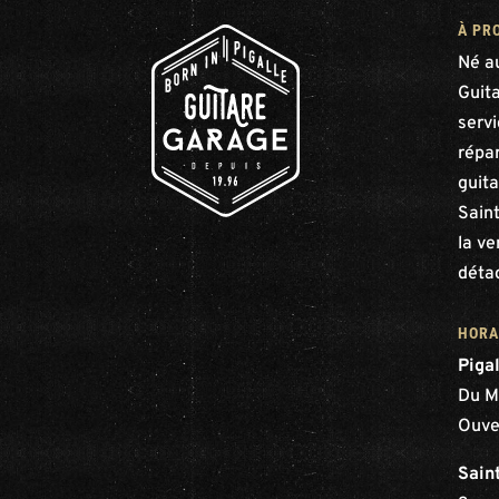
À PR
Né a
Guit
serv
répar
guita
Saint
la ve
déta
HORA
Piga
Du M
Ouve
Sain