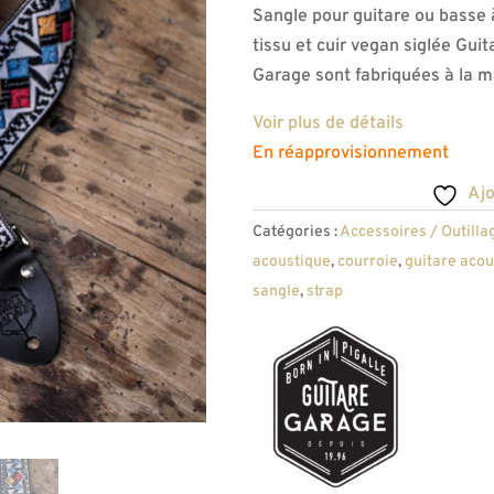
Sangle pour guitare ou basse
tissu et cuir vegan siglée Gui
Garage sont fabriquées à la m
Voir plus de détails
En réapprovisionnement
Ajo
Catégories :
Accessoires / Outilla
acoustique
,
courroie
,
guitare acou
sangle
,
strap