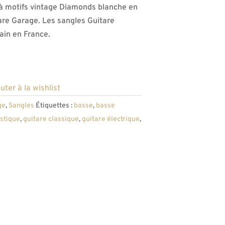
 à motifs vintage Diamonds blanche en
tare Garage. Les sangles Guitare
ain en France.
uter à la wishlist
ge
,
Sangles
Étiquettes :
basse
,
basse
stique
,
guitare classique
,
guitare électrique
,