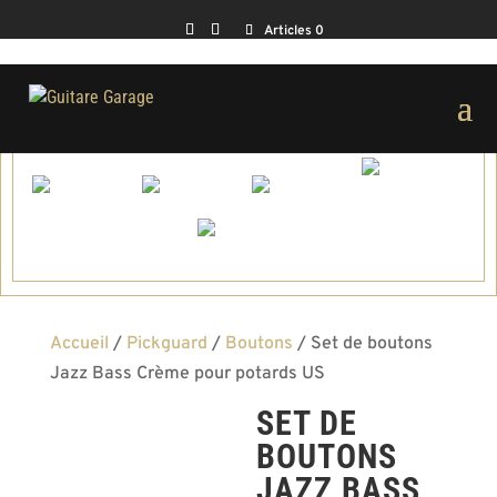
Articles 0
Accueil
/
Pickguard
/
Boutons
/ Set de boutons
Jazz Bass Crème pour potards US
SET DE
BOUTONS
JAZZ BASS